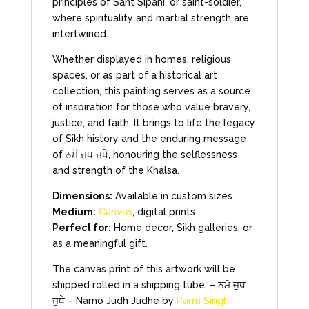
principles of Sant Sipahi, or saint-soldier,
where spirituality and martial strength are
intertwined.
Whether displayed in homes, religious
spaces, or as part of a historical art
collection, this painting serves as a source
of inspiration for those who value bravery,
justice, and faith. It brings to life the legacy
of Sikh history and the enduring message
of ਨਮੋ ਜੁਧ ਜੁਧੇ, honouring the selflessness
and strength of the Khalsa.
Dimensions:
Available in custom sizes
Medium:
Canvas
, digital prints
Perfect for:
Home decor, Sikh galleries, or
as a meaningful gift.
The canvas print of this artwork will be
shipped rolled in a shipping tube. – ਨਮੋ ਜੁਧ
ਜੁਧੇ – Namo Judh Judhe by
Parm Singh