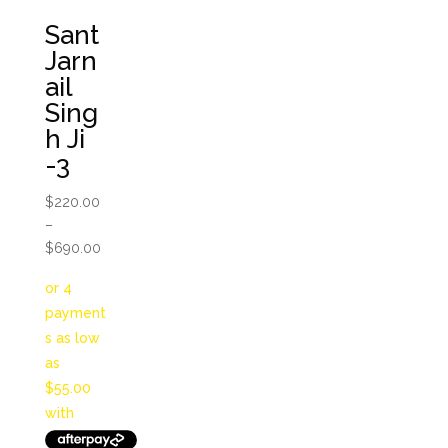
Sant
Jarn
ail
Sing
h Ji
-3
$
220.00
–
Price
$
690.00
range:
$220.00
through
$690.00