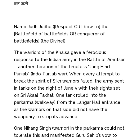
ਕਰ ਗਈ
Namo Judh Judhe ([Respect OR I bow to] the
[Battlefield of battlefields OR conqueror of
battlefields] (the Divine))
The warriors of the Khalsa gave a ferocious
response to the Indian army in the Battle of Amritsar
—another iteration of the timeless “Jang Hind
Punjab” (Indo-Punjab war). When every attempt to
break the spirit of Sikh warriors failed, the army sent
in tanks on the night of June 5 with their sights set
on Sri Akaal Takhat. One tank rolled into the
parkarma (walkway) from the Langar Hall entrance
as the warriors on that side did not have the
weaponry to stop its advance.
One Nihang Singh (warrior) in the parkarma could not
tolerate this and manifested Guru Sahib’s vow to