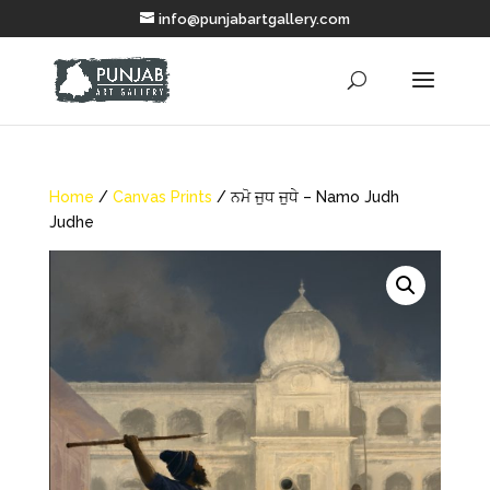
info@punjabartgallery.com
Home
/
Canvas Prints
/ ਨਮੋ ਜੁਧ ਜੁਧੇ – Namo Judh
Judhe