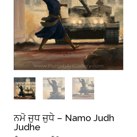
ਨਮੋ ਜੁਧ ਜੁਧੇ – Namo Judh
Judhe