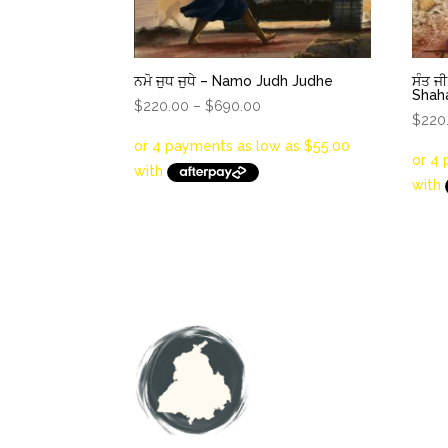
ਨਮੋ ਜੁਧ ਜੁਧੇ – Namo Judh Judhe
ਸੰਤ ਜੀ
Shah
Price
$
220.00
–
$
690.00
$
220
range:
$220.00
through
$690.00