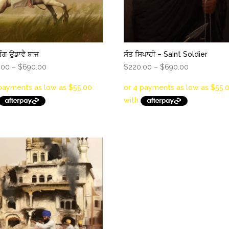
ਰੰਗ ਉਡਾਵੈ ਬਾਜ
ਸੰਤ ਸਿਪਾਹੀ – Saint Soldier
Price
Price
.00
–
$
690.00
$
220.00
–
$
690.00
range:
range:
$220.00
$220.00
through
through
$690.00
$690.00