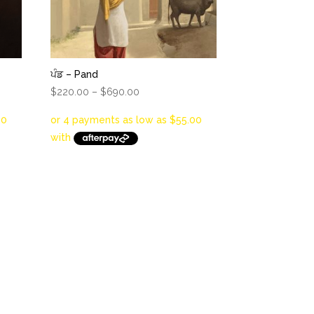
ਪੰਡ – Pand
Price
$
220.00
–
$
690.00
range:
$220.00
through
$690.00