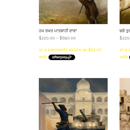
ਹਮ ਰਖਤ ਪਾਤਸ਼ਾਹੀ ਦਾਵਾ
ਚੜੇ ਤੁ
Price
$
220.00
–
$
690.00
$
220
range:
$220.00
through
$690.00