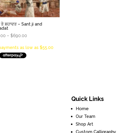
 ਤੇ ਸ਼ਹਾਦਤ – Sant ji and
adat
Price
.00
–
$
690.00
range:
$220.00
through
$690.00
Quick Links
Home
Our Team
Shop Art
Custom Calligraphy