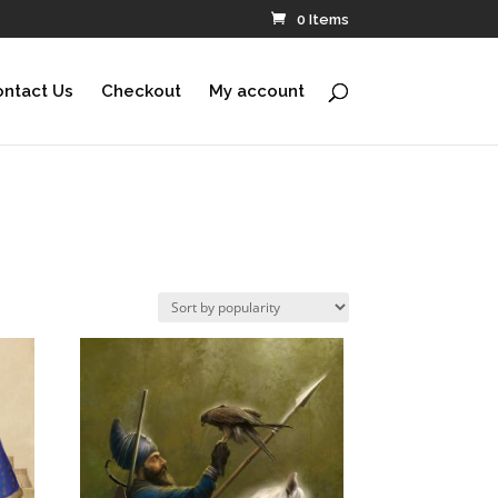
0 Items
ntact Us
Checkout
My account