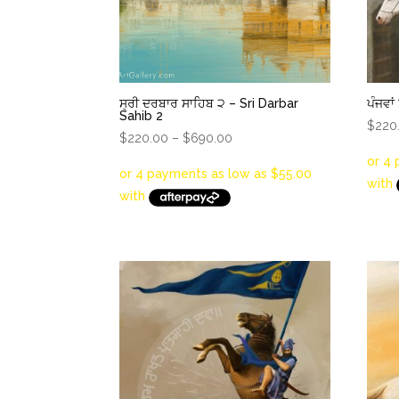
ਸ੍ਰੀ ਦਰਬਾਰ ਸਾਹਿਬ ੨ – Sri Darbar
ਪੰਜਵਾ
Sahib 2
$
220
Price
$
220.00
–
$
690.00
range:
$220.00
through
$690.00