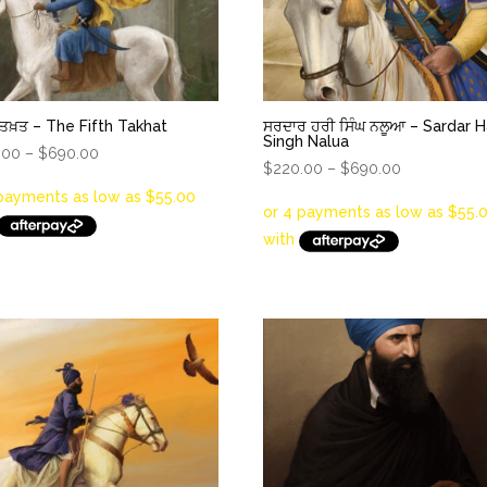
ਂ ਤਖ਼ਤ – The Fifth Takhat
ਸਰਦਾਰ ਹਰੀ ਸਿੰਘ ਨਲੂਆ – Sardar H
Singh Nalua
Price
.00
–
$
690.00
Price
$
220.00
–
$
690.00
range:
range:
$220.00
$220.00
through
through
$690.00
$690.00