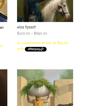
ari
ਅੰਤਰ ਦ੍ਰਿਸ਼ਟੀ‬
Price
$
220.00
–
$
690.00
range:
$220.00
through
$690.00