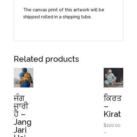
The canvas print of this artwork will be
shipped rolled in a shipping tube.
Related products
ਜੰਗ
ਕਿਰਤ
ਜਾਰੀ
–
ਹੈ –
Kirat
Jang
$
220.00
Jari
–