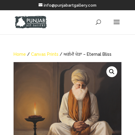
info@punjabartgallery.com
Home
/
Canvas Prints
/ ਅਗੰਮੀ ਖੇੜਾ – Eternal Bliss