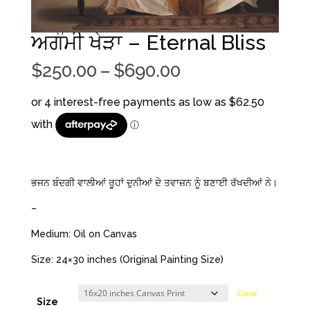
ਅਗੰਮੀ ਖੇੜਾ – Eternal Bliss
Price
$
250.00
–
$
690.00
range:
$250.00
through
$690.00
ਭਜਨ ਬੰਦਗੀ ਵਾਲੀਆਂ ਰੂਹਾਂ ਦੁਨੀਆਂ ਦੇ ਤਵਾਜ਼ਨ ਨੂੰ ਬਣਾਈ ਰੱਖਦੀਆਂ ਨੇ।
–
Medium: Oil on Canvas
Size: 24×30 inches (Original Painting Size)
Clear
Size