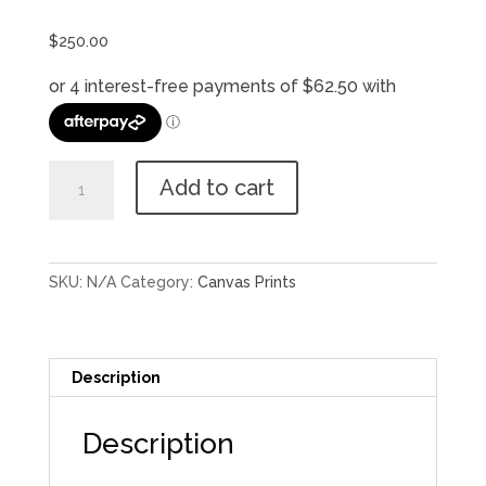
$
250.00
ਅਗੰਮੀ
Add to cart
ਖੇੜਾ
-
Eternal
Bliss
SKU:
N/A
Category:
Canvas Prints
quantity
Description
Description