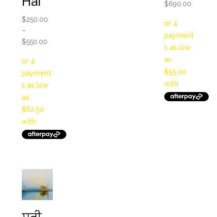
Hai
Price
$
690.00
range:
$
250.00
$220.0
–
through
Price
$
550.00
$690.0
range:
$250.00
through
$550.00