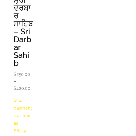
ਸ੍ਰੀ
ਦਰਬਾ
ਰ
ਸਾਹਿਬ
– Sri
Darb
ar
Sahi
b
$
250.00
–
Price
$
420.00
range:
$250.00
through
$420.00