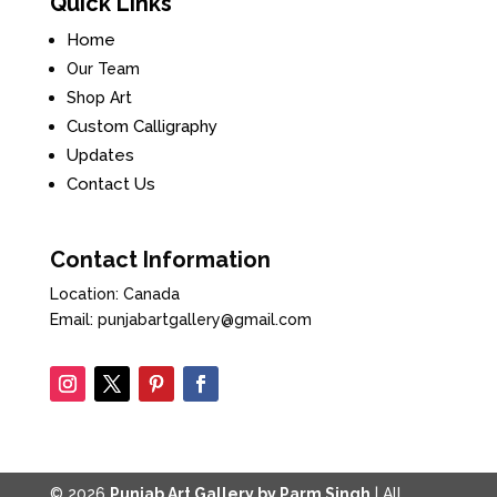
Quick Links
Home
Our Team
Shop Art
Custom Calligraphy
Updates
Contact Us
Contact Information
Location: Canada
Email: punjabartgallery@gmail.com
© 2026
Punjab Art Gallery by Parm Singh
| All