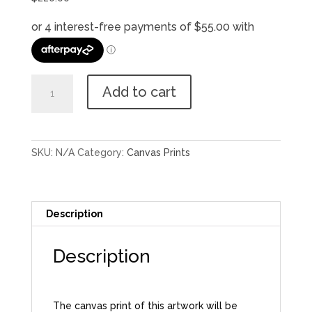
ਬਾਬਾ
Add to cart
ਬੰਦਾ
ਸਿੰਘ
ਬਹਾਦਰ
-
SKU:
N/A
Category:
Canvas Prints
Baba
Banda
Singh
Bahadur
Description
quantity
Description
The canvas print of this artwork will be