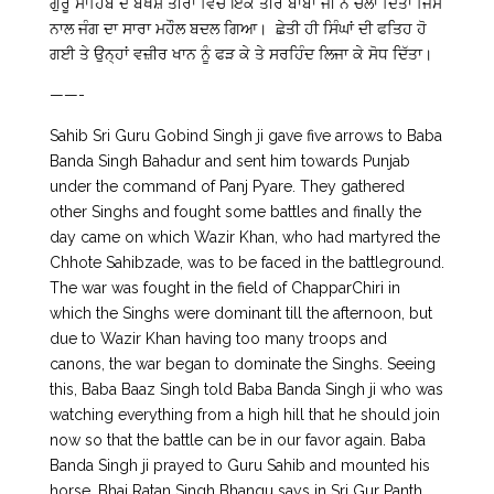
ਗੁਰੂ ਸਾਹਿਬ ਦੇ ਬਖਸ਼ੇ ਤੀਰਾਂ ਵਿਚੋਂ ਇਕ ਤੀਰ ਬਾਬਾ ਜੀ ਨੇ ਚਲਾ ਦਿੱਤਾ ਜਿਸ
ਨਾਲ ਜੰਗ ਦਾ ਸਾਰਾ ਮਹੌਲ ਬਦਲ ਗਿਆ। ਛੇਤੀ ਹੀ ਸਿੰਘਾਂ ਦੀ ਫਤਿਹ ਹੋ
ਗਈ ਤੇ ਉਨ੍ਹਾਂ ਵਜ਼ੀਰ ਖਾਨ ਨੂੰ ਫੜ ਕੇ ਤੇ ਸਰਹਿੰਦ ਲਿਜਾ ਕੇ ਸੋਧ ਦਿੱਤਾ।
——-
Sahib Sri Guru Gobind Singh ji gave five arrows to Baba
Banda Singh Bahadur and sent him towards Punjab
under the command of Panj Pyare. They gathered
other Singhs and fought some battles and finally the
day came on which Wazir Khan, who had martyred the
Chhote Sahibzade, was to be faced in the battleground.
The war was fought in the field of ChapparChiri in
which the Singhs were dominant till the afternoon, but
due to Wazir Khan having too many troops and
canons, the war began to dominate the Singhs. Seeing
this, Baba Baaz Singh told Baba Banda Singh ji who was
watching everything from a high hill that he should join
now so that the battle can be in our favor again. Baba
Banda Singh ji prayed to Guru Sahib and mounted his
horse. Bhai Ratan Singh Bhangu says in Sri Gur Panth