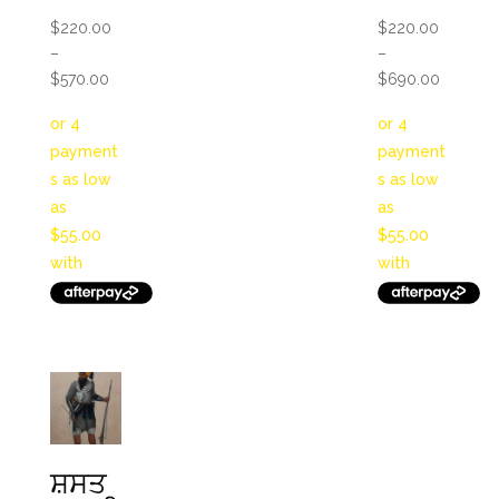
$
220.00
$
220.00
–
–
Price
Price
$
570.00
$
690.00
range:
range:
$220.00
$220.0
through
through
$570.00
$690.0
ਸ਼ਸਤ