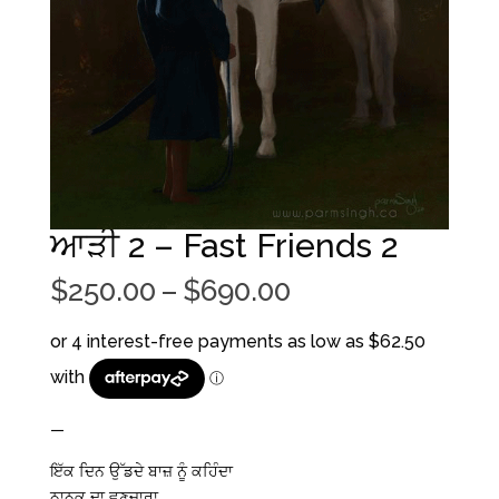
ਆੜੀ 2 – Fast Friends 2
Price
$
250.00
–
$
690.00
range:
$250.00
through
$690.00
—
ਇੱਕ ਦਿਨ ਉੱਡਦੇ ਬਾਜ਼ ਨੂੰ ਕਹਿੰਦਾ
ਨਾਨਕ ਦਾ ਵਣਜਾਰਾ