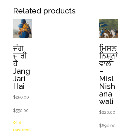
Related products
ਜੰਗ
ਮਿਸਲ
ਜਾਰੀ
ਨਿਸ਼ਨਾਂ
ਹੈ –
ਵਾਲੀ
Jang
–
Jari
Misl
Hai
Nish
ana
$
250.00
wali
–
Price
$
550.00
$
220.00
range:
–
$250.00
Price
$
690.00
through