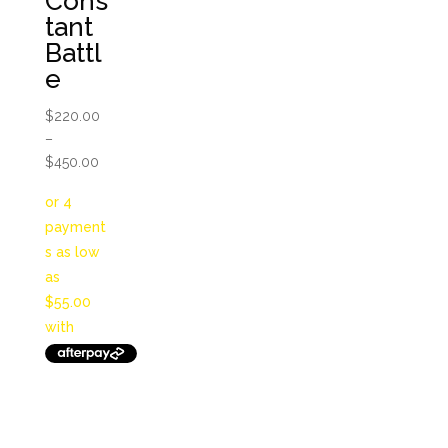
Cons
tant
Battl
e
$
220.00
–
Price
$
450.00
range:
$220.00
through
$450.00