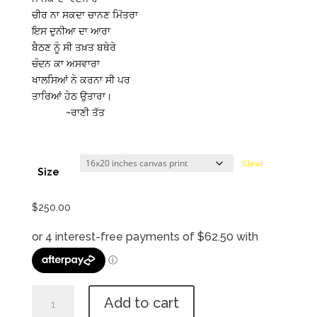
ਚੀਰ ਨਾ ਸਕਦਾ ਚਾਨਣ ਮਿੱਤਰਾ
ਇਸ ਦੁਨੀਆ ਦਾ ਆਰਾ
ਬੈਠਣ ਨੂੰ ਸੀ ਤਖ਼ਤ ਬਥੇਰੇ
ਚੰਦਨ ਕਾ ਅਸਵਾਰਾ
ਖਾਲਸਿਆਂ ਨੇ ਕਰਨਾ ਸੀ ਪਰ
ਤਾਰਿਆਂ ਹੇਠ ਉਤਾਰਾ।
~ਰਾਣੀ ਤੱਤ
Clear
Size
$
250.00
ਆੜੀ
Add to cart
2