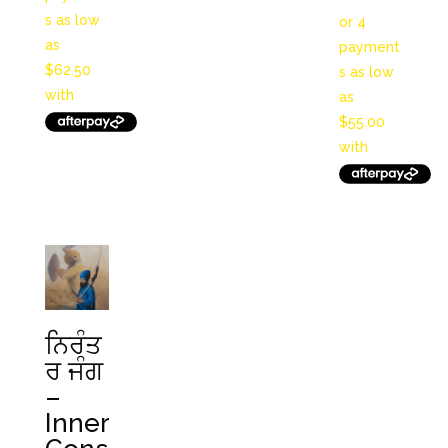
range:
$550.00
$220.0
through
$690.0
ਨਿਰੰਤ
ਰ ਜੰਗ
–
Inner